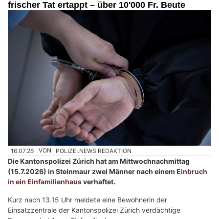
e
frischer Tat ertappt – über 10'000 Fr. Beute
n
s
c
h
?
D
a
n
n
w
ä
h
16.07.26
VON
POLIZEI.NEWS REDAKTION
l
Die Kantonspolizei Zürich hat am Mittwochnachmittag
e
(15.7.2026) in Steinmaur zwei Männer nach einem
Einbruch
n
in ein Einfamilienhaus
verhaftet.
S
i
Kurz nach 13.15 Uhr meldete eine Bewohnerin der
Einsatzzentrale der Kantonspolizei Zürich verdächtige
e