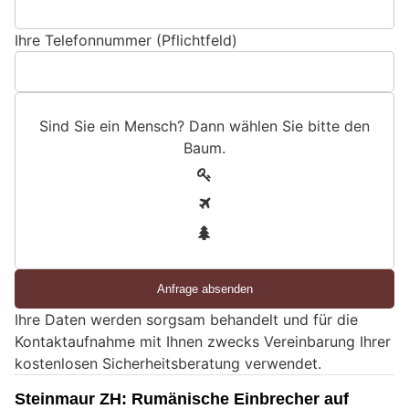
Ihre Telefonnummer (Pflichtfeld)
Sind Sie ein Mensch? Dann wählen Sie bitte
den
Baum
.
S
1
i
2
n
3
d
S
i
e
Ihre Daten werden sorgsam behandelt und für die
e
Kontaktaufnahme mit Ihnen zwecks Vereinbarung Ihrer
i
kostenlosen Sicherheitsberatung verwendet.
n
M
Steinmaur ZH: Rumänische Einbrecher auf