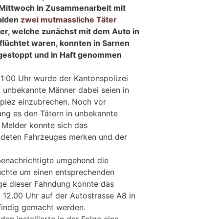
 Mittwoch in Zusammenarbeit mit
alden
zwei mutmassliche Täter
er, welche zunächst mit dem Auto in
lüchtet waren, konnten in Sarnen
 gestoppt und in Haft genommen
1:00 Uhr wurde der Kantonspolizei
 unbekannte Männer dabei seien in
Spiez einzubrechen. Noch vor
lang es den Tätern in unbekannte
r Melder konnte sich das
endeten Fahrzeuges merken und der
benachrichtigte umgehend die
chte um einen entsprechenden
ge dieser Fahndung konnte das
 12.00 Uhr auf der Autostrasse A8 in
findig gemacht werden.
en installierte in der Folge eine