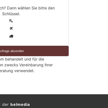
sch? Dann wählen Sie bitte
den
Schlüssel
.
1
2
3
m behandelt und für die
en zwecks Vereinbarung Ihrer
eratung verwendet.
lizei warnt vor Einbrechern
erferien
KTION
 ihre Sommerferien geniessen,
rienzeit gezielt aus.