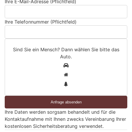
Ihre E-Mail-Adresse (Pflichtfeld)
Ihre Telefonnummer (Pflichtfeld)
Sind Sie ein Mensch? Dann wählen Sie bitte
das
Auto
.
S
1
i
2
n
3
d
S
i
e
Ihre Daten werden sorgsam behandelt und für die
e
Kontaktaufnahme mit Ihnen zwecks Vereinbarung Ihrer
i
kostenlosen Sicherheitsberatung verwendet.
n