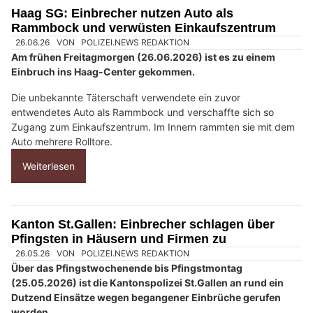
M
Haag SG: Einbrecher nutzen Auto als
e
Rammbock und verwüsten Einkaufszentrum
n
s
c
h
?
D
a
n
n
w
ä
h
26.06.26
VON
POLIZEI.NEWS REDAKTION
l
Am frühen Freitagmorgen (26.06.2026) ist es zu einem
e
Einbruch ins Haag-Center gekommen.
n
S
Die unbekannte Täterschaft verwendete ein zuvor
i
entwendetes Auto als Rammbock und verschaffte sich so