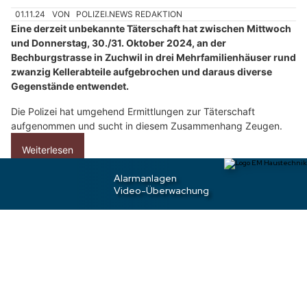
w
01.11.24
VON
POLIZEI.NEWS REDAKTION
ä
Eine derzeit unbekannte Täterschaft hat zwischen Mittwoch
h
und Donnerstag, 30./31. Oktober 2024, an der
l
Bechburgstrasse in Zuchwil in drei Mehrfamilienhäuser rund
zwanzig Kellerabteile aufgebrochen und daraus diverse
e
Gegenstände entwendet.
n
S
Die Polizei hat umgehend Ermittlungen zur Täterschaft
i
aufgenommen und sucht in diesem Zusammenhang Zeugen.
e
Weiterlesen
b
i
t
t
Stadt Schaffhausen SH: Einbruchdiebstahl in
Imbisswagen – Zeugen gesucht
e
d
a
s
A
u