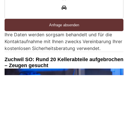
n
3
d
S
i
e
Ihre Daten werden sorgsam behandelt und für die
e
Kontaktaufnahme mit Ihnen zwecks Vereinbarung Ihrer
i
kostenlosen Sicherheitsberatung verwendet.
n
M
Zuchwil SO: Rund 20 Kellerabteile aufgebrochen
e
– Zeugen gesucht
n
s
c
h
?
D
a
n
n