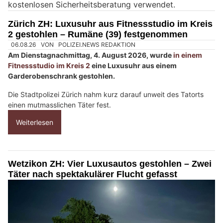
kostenlosen Sicherheitsberatung verwendet.
n
M
Zürich ZH: Luxusuhr aus Fitnessstudio im Kreis
e
2 gestohlen – Rumäne (39) festgenommen
n
s
c
h
?
D
a
n
n
w
ä
h
06.08.26
VON
POLIZEI.NEWS REDAKTION
l
Am Dienstagnachmittag, 4. August 2026, wurde
in einem
e
Fitnessstudio im Kreis 2
eine Luxusuhr aus einem
n
Garderobenschrank gestohlen.
S