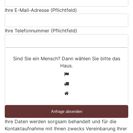
Ihre E-Mail-Adresse (Pflichtfeld)
Ihre Telefonnummer (Pflichtfeld)
Sind Sie ein Mensch? Dann wählen Sie bitte
das
Haus
.
S
1
i
2
n
3
d
S
i
e
Ihre Daten werden sorgsam behandelt und für die
e
Kontaktaufnahme mit Ihnen zwecks Vereinbarung Ihrer
i