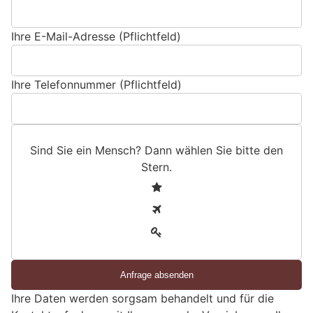
Ihre E-Mail-Adresse (Pflichtfeld)
Ihre Telefonnummer (Pflichtfeld)
Sind Sie ein Mensch? Dann wählen Sie bitte
den
Stern
.
S
1
i
2
n
3
d
S
i
e
Ihre Daten werden sorgsam behandelt und für die
e