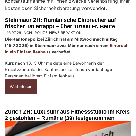
Kontaktaufnahme mit Ihnen zwecks Vereinbarung Ihrer
i
kostenlosen Sicherheitsberatung verwendet.
n
M
Steinmaur ZH: Rumänische Einbrecher auf
e
frischer Tat ertappt – über 10'000 Fr. Beute
n
s
c
h
?
D
a
n
n
w
ä
h
16.07.26
VON
POLIZEI.NEWS REDAKTION
l
Die Kantonspolizei Zürich hat am Mittwochnachmittag
e
(15.7.2026) in Steinmaur zwei Männer nach einem
Einbruch
n