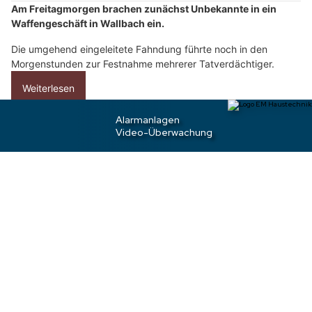
Am Freitagmorgen brachen zunächst Unbekannte in ein
e
Waffengeschäft in Wallbach ein.
n
S
Die umgehend eingeleitete Fahndung führte noch in den
i
Morgenstunden zur Festnahme mehrerer Tatverdächtiger.
e
Weiterlesen
b
i
t
Lenzburg AG: Bewohnerin überrascht
t
Einbrecherinnen – Französin &amp; Kroatin
e
gefasst
d
a
s
H
e
r
z
.