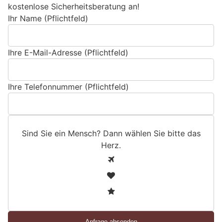
kostenlose Sicherheitsberatung an!
Ihr Name (Pflichtfeld)
Ihre E-Mail-Adresse (Pflichtfeld)
Ihre Telefonnummer (Pflichtfeld)
Sind Sie ein Mensch? Dann wählen Sie bitte
das
Herz
.
S
1
i
2
n
3
d
S
i