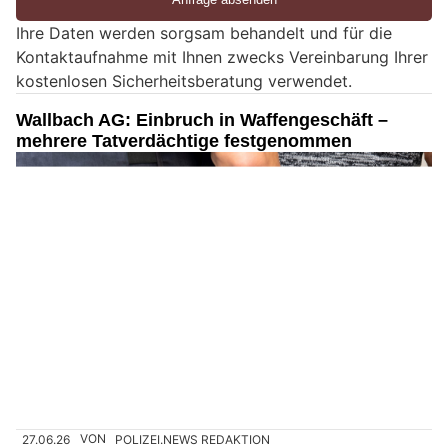
e
Ihre Daten werden sorgsam behandelt und für die
e
Kontaktaufnahme mit Ihnen zwecks Vereinbarung Ihrer
i
kostenlosen Sicherheitsberatung verwendet.
n
M
Wallbach AG: Einbruch in Waffengeschäft –
e
mehrere Tatverdächtige festgenommen
n
s
c
h
?
D
a
n
n
w
ä
h
27.06.26
VON
POLIZEI.NEWS REDAKTION
l