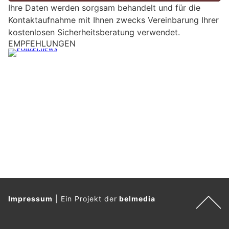
Ihre Daten werden sorgsam behandelt und für die
e
Kontaktaufnahme mit Ihnen zwecks Vereinbarung Ihrer
i
kostenlosen Sicherheitsberatung verwendet.
n
EMPFEHLUNGEN
M
e
n
s
c
h
?
D
a
n
n
w
ä
Impressum
|
Ein Projekt der
belmedia
h
l