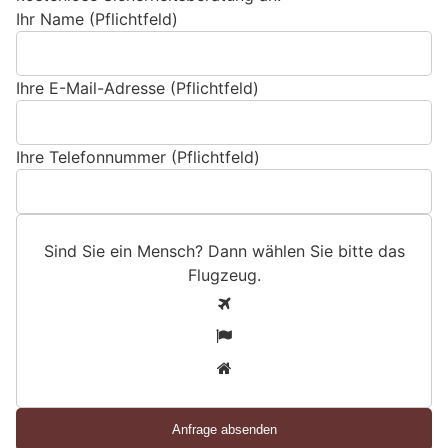
Ihr Name (Pflichtfeld)
Ihre E-Mail-Adresse (Pflichtfeld)
Ihre Telefonnummer (Pflichtfeld)
Sind Sie ein Mensch? Dann wählen Sie bitte
das
Flugzeug
.
S
1
i
2
n
3
d
S
i
e