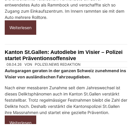
?
D
a
n
n
w
ä
h
26.06.26
VON
POLIZEI.NEWS REDAKTION
l
Am frühen Freitagmorgen (26.06.2026) ist es zu einem
e
Einbruch ins Haag-Center gekommen.
n
S
Die unbekannte Täterschaft verwendete ein zuvor
i
entwendetes Auto als Rammbock und verschaffte sich so
Zugang zum Einkaufszentrum. Im Innern rammten sie mit dem
e
Auto mehrere Rolltore.
b
i
Weiterlesen
t
t
e