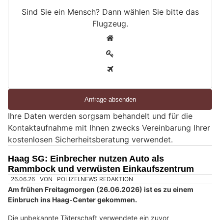
Sind Sie ein Mensch? Dann wählen Sie bitte
das
Flugzeug
.
S
1
i
2
n
3
d
S
i
e
Ihre Daten werden sorgsam behandelt und für die
e
Kontaktaufnahme mit Ihnen zwecks Vereinbarung Ihrer
i
kostenlosen Sicherheitsberatung verwendet.
n
M
Haag SG: Einbrecher nutzen Auto als
e
Rammbock und verwüsten Einkaufszentrum
n
s
c
h