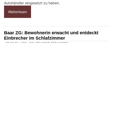
Autohändler eingesetzt zu haben.
S
i
Weiterlesen
e
b
i
Baar ZG: Bewohnerin erwacht und entdeckt
t
Einbrecher im Schlafzimmer
t
e
d
a
s
H
a
u
s
.