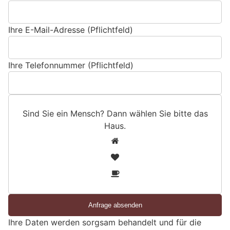
Ihre E-Mail-Adresse (Pflichtfeld)
Ihre Telefonnummer (Pflichtfeld)
Sind Sie ein Mensch? Dann wählen Sie bitte
das
Haus
.
S
1
i
2
n
3
d
S
i
e
Ihre Daten werden sorgsam behandelt und für die
e