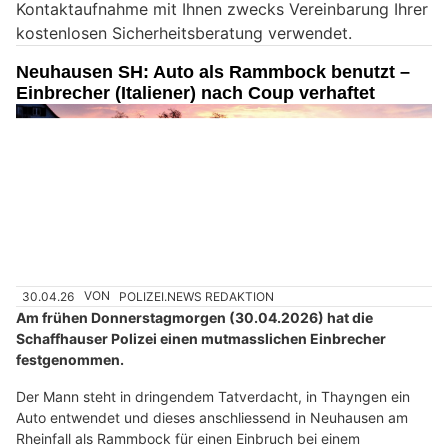
Kontaktaufnahme mit Ihnen zwecks Vereinbarung Ihrer
i
kostenlosen Sicherheitsberatung verwendet.
n
M
Neuhausen SH: Auto als Rammbock benutzt –
e
Einbrecher (Italiener) nach Coup verhaftet
n
s
c
h
?
D
a
n
30.04.26
VON
POLIZEI.NEWS REDAKTION
n
Am frühen Donnerstagmorgen (30.04.2026) hat die
w
Schaffhauser Polizei einen mutmasslichen Einbrecher
ä
festgenommen.
h
l
Der Mann steht in dringendem Tatverdacht, in Thayngen ein
Auto entwendet und dieses anschliessend in Neuhausen am
e
Rheinfall als Rammbock für einen Einbruch bei einem
n