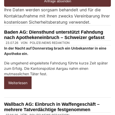
e
Ihre Daten werden sorgsam behandelt und für die
e
Kontaktaufnahme mit Ihnen zwecks Vereinbarung Ihrer
i
kostenlosen Sicherheitsberatung verwendet.
n
M
Baden AG: Diensthund unterstützt Fahndung
e
nach Apothekeneinbruch – Schweizer gefasst
n
s
c
h
?
D
a
n
n
w
ä
h