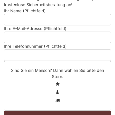
kostenlose Sicherheitsberatung an!
Ihr Name (Pflichtfeld)
Ihre E-Mail-Adresse (Pflichtfeld)
Ihre Telefonnummer (Pflichtfeld)
Sind Sie ein Mensch? Dann wählen Sie bitte
den
Stern
.
S
1
i
2
n
3
d
S
i