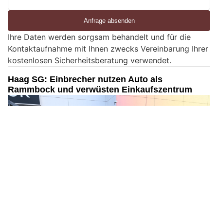
S
i
e
Ihre Daten werden sorgsam behandelt und für die
e
Kontaktaufnahme mit Ihnen zwecks Vereinbarung Ihrer
i
kostenlosen Sicherheitsberatung verwendet.
n
M
Haag SG: Einbrecher nutzen Auto als
e
Rammbock und verwüsten Einkaufszentrum
n
s
c
h
?
D
a
n
n
w
ä