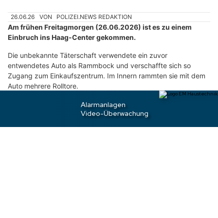
h
26.06.26
VON
POLIZEI.NEWS REDAKTION
l
Am frühen Freitagmorgen (26.06.2026) ist es zu einem
e
Einbruch ins Haag-Center gekommen.
n
S
Die unbekannte Täterschaft verwendete ein zuvor
i
entwendetes Auto als Rammbock und verschaffte sich so
Zugang zum Einkaufszentrum. Im Innern rammten sie mit dem
e
Auto mehrere Rolltore.
b
i
Weiterlesen
t
t
e
Rapperswil-Jona SG: Rumäne (16) nach
d
Einbruch in Autogarage festgenommen
a
s
F
l
u
g