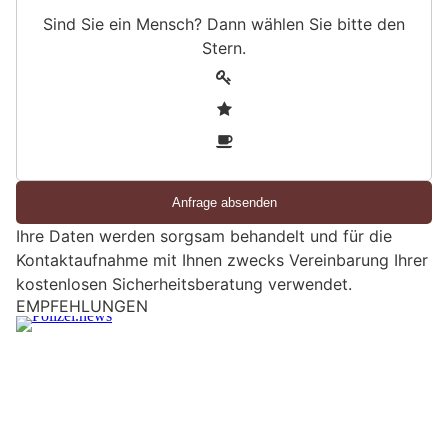
Sind Sie ein Mensch? Dann wählen Sie bitte
den
Stern
.
S
1
i
2
n
3
d
S
i
e
Ihre Daten werden sorgsam behandelt und für die
e
Kontaktaufnahme mit Ihnen zwecks Vereinbarung Ihrer
i
kostenlosen Sicherheitsberatung verwendet.
n
M
Flaach ZH: Waffendiebe nach wilder Flucht mit
e
gestohlenen Waffen festgenommen
n
s
c
h