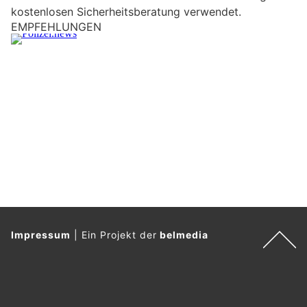
kostenlosen Sicherheitsberatung verwendet.
n
EMPFEHLUNGEN
M
e
n
s
c
h
?
D
a
n
n
w
ä
Impressum
|
Ein Projekt der
belmedia
h
l
e
n