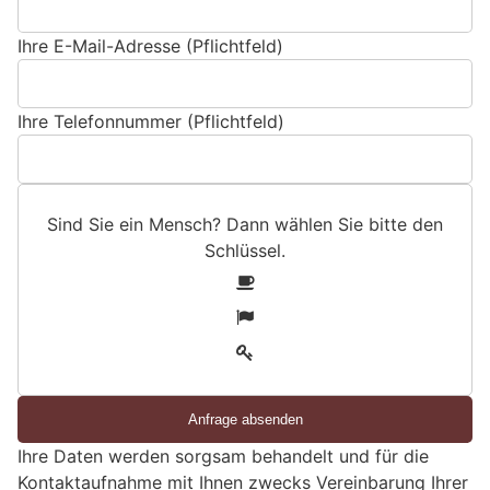
Ihre E-Mail-Adresse (Pflichtfeld)
Ihre Telefonnummer (Pflichtfeld)
Sind Sie ein Mensch? Dann wählen Sie bitte
den
Schlüssel
.
S
1
i
2
n
3
d
S
i
e
Ihre Daten werden sorgsam behandelt und für die
e
Kontaktaufnahme mit Ihnen zwecks Vereinbarung Ihrer
i