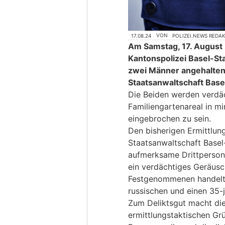
17.08.24
VON
POLIZEI.NEWS REDA
Am Samstag, 17. August 2
Kantonspolizei Basel-St
zwei Männer angehalten
Staatsanwaltschaft Bas
Die Beiden werden verdäc
Familiengartenareal in m
eingebrochen zu sein.
Den bisherigen Ermittlung
Staatsanwaltschaft Basel
aufmerksame Drittperson 
ein verdächtiges Geräusc
Festgenommenen handelt 
russischen und einen 35-
Zum Deliktsgut macht die
ermittlungstaktischen Gr