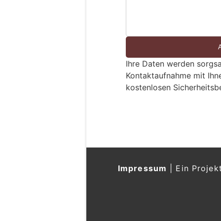
n
d
S
i
e
Ihre Daten werden sorgsa
e
Kontaktaufnahme mit Ihn
i
kostenlosen Sicherheitsb
n
M
e
n
s
c
h
Impressum
|
Ein Projek
?
D
a
n
n