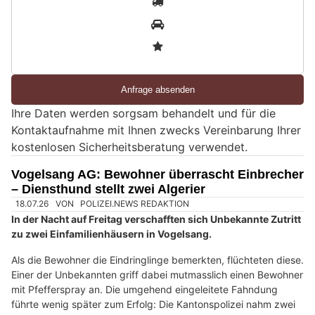
i
2
n
3
d
S
i
e
Ihre Daten werden sorgsam behandelt und für die
e
Kontaktaufnahme mit Ihnen zwecks Vereinbarung Ihrer
i
kostenlosen Sicherheitsberatung verwendet.
n
M
Vogelsang AG: Bewohner überrascht Einbrecher
e
– Diensthund stellt zwei Algerier
n
s
c
h
?
D
a