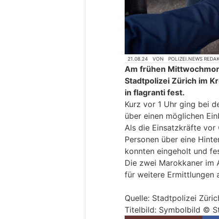
21.08.24
VON
POLIZEI.NEWS REDA
Am frühen Mittwochmorg
Stadtpolizei Zürich im 
in flagranti fest.
Kurz vor 1 Uhr ging bei d
über einen möglichen Einb
Als die Einsatzkräfte vor 
Personen über eine Hinte
konnten eingeholt und f
Die zwei Marokkaner im A
für weitere Ermittlungen 
Quelle: Stadtpolizei Züric
Titelbild: Symbolbild © S