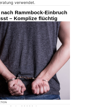
eratung verwendet.
er nach Rammbock-Einbruch
sst – Komplize flüchtig
KTION
en, 3. Juni 2026, kam es am