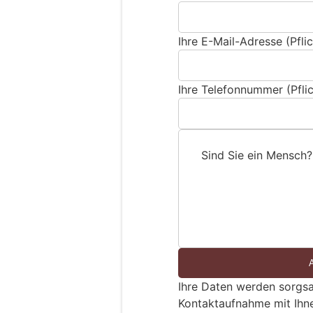
Ihre E-Mail-Adresse (Pflic
Ihre Telefonnummer (Pflic
Sind Sie ein Mensch?
S
i
n
d
S
i
e
Ihre Daten werden sorgsa
e
Kontaktaufnahme mit Ihn
i