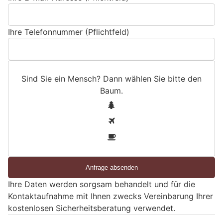
Ihre Telefonnummer (Pflichtfeld)
Sind Sie ein Mensch? Dann wählen Sie bitte
den
Baum
.
S
1
i
2
n
3
d
S
i
e
Ihre Daten werden sorgsam behandelt und für die
e
Kontaktaufnahme mit Ihnen zwecks Vereinbarung Ihrer
i
kostenlosen Sicherheitsberatung verwendet.
n
M