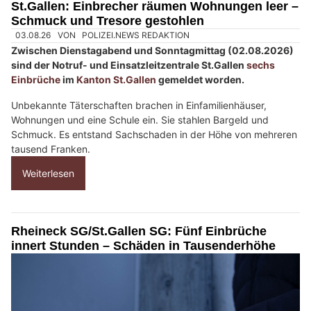
St.Gallen: Einbrecher räumen Wohnungen leer –
e
Schmuck und Tresore gestohlen
n
s
c
h
?
D
a
n
n
w
ä
h
03.08.26
VON
POLIZEI.NEWS REDAKTION
l
Zwischen Dienstagabend und Sonntagmittag (02.08.2026)
e
sind der Notruf- und Einsatzleitzentrale St.Gallen
sechs
n
Einbrüche
im
Kanton St.Gallen
gemeldet worden.
S
i
Unbekannte Täterschaften brachen in Einfamilienhäuser,