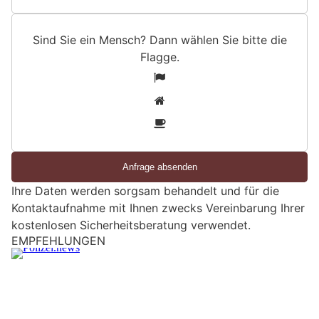
Sind Sie ein Mensch? Dann wählen Sie bitte
die
Flagge
.
S
1
i
2
n
3
d
S
i
e
Ihre Daten werden sorgsam behandelt und für die
e
Kontaktaufnahme mit Ihnen zwecks Vereinbarung Ihrer
i
kostenlosen Sicherheitsberatung verwendet.
n
M
Rapperswil-Jona SG: Einbrecher knacken
e
Tresor und flüchten mit Bargeld und Schmuck
n
26.06.26
VON
POLIZEI.NEWS REDAKTION
s
Am Donnerstag (25.06.2026) wurde ein Tresor in einem
c
Einfamilienhaus an der Frohbergstrasse aufgebrochen.