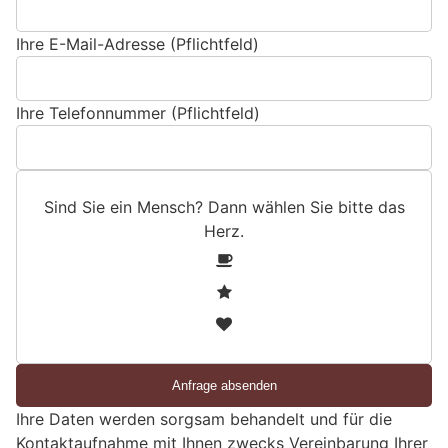
Ihre E-Mail-Adresse (Pflichtfeld)
Ihre Telefonnummer (Pflichtfeld)
Sind Sie ein Mensch? Dann wählen Sie bitte
das
Herz
.
S
1
i
2
n
3
d
S
i
e
Ihre Daten werden sorgsam behandelt und für die
e
Kontaktaufnahme mit Ihnen zwecks Vereinbarung Ihrer
i