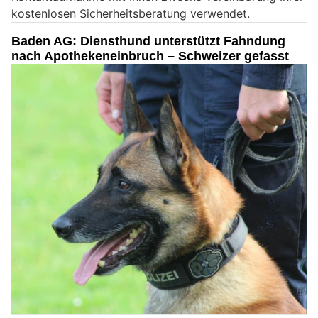
kostenlosen Sicherheitsberatung verwendet.
n
M
Baden AG: Diensthund unterstützt Fahndung
e
nach Apothekeneinbruch – Schweizer gefasst
n
s
c
h
?
D
a
n
n
w
ä
h
l
e
n