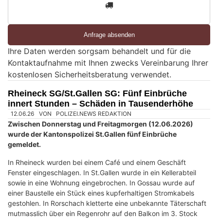
3
d
S
i
e
Ihre Daten werden sorgsam behandelt und für die
e
Kontaktaufnahme mit Ihnen zwecks Vereinbarung Ihrer
i
kostenlosen Sicherheitsberatung verwendet.
n
M
Rheineck SG/St.Gallen SG: Fünf Einbrüche
e
innert Stunden – Schäden in Tausenderhöhe
n
s
c
h
?
D
a
n
n
w