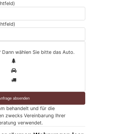
htfeld)
htfeld)
? Dann wählen Sie bitte
das Auto
.
1
2
3
m behandelt und für die
en zwecks Vereinbarung Ihrer
eratung verwendet.