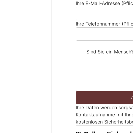
Ihre E-Mail-Adresse (Pflic
Ihre Telefonnummer (Pflic
Sind Sie ein Mensch
S
i
n
d
S
i
e
Ihre Daten werden sorgsa
e
Kontaktaufnahme mit Ihn
i
kostenlosen Sicherheitsb
n
M