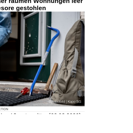
cher räumen Wohnungen leer
sore gestohlen
KTION
d und Sonntagmittag (02.08.2026)
satzleitzentrale St.Gallen
sechs
Gallen
gemeldet worden.