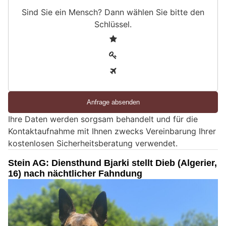
Sind Sie ein Mensch? Dann wählen Sie bitte
den
Schlüssel
.
S
1
i
2
n
3
d
S
i
e
Ihre Daten werden sorgsam behandelt und für die
e
Kontaktaufnahme mit Ihnen zwecks Vereinbarung Ihrer
i
kostenlosen Sicherheitsberatung verwendet.
n
M
Stein AG: Diensthund Bjarki stellt Dieb (Algerier,
e
16) nach nächtlicher Fahndung
n
s
c
h