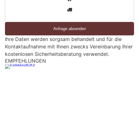
n
3
d
S
i
e
Ihre Daten werden sorgsam behandelt und für die
e
Kontaktaufnahme mit Ihnen zwecks Vereinbarung Ihrer
i
kostenlosen Sicherheitsberatung verwendet.
n
EMPFEHLUNGEN
M
e
n
s
c
h
?
D
a
n
n