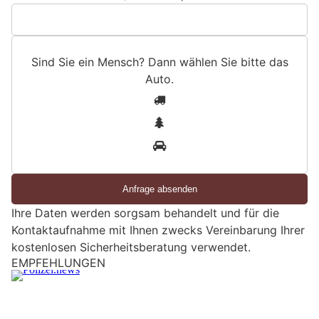
Sind Sie ein Mensch? Dann wählen Sie bitte
das
Auto
.
S
1
i
2
n
3
d
S
i
e
Ihre Daten werden sorgsam behandelt und für die
e
Kontaktaufnahme mit Ihnen zwecks Vereinbarung Ihrer
i
kostenlosen Sicherheitsberatung verwendet.
n
M
Baar ZG: Bewohnerin erwacht und entdeckt
e
Einbrecher im Schlafzimmer
n
22.06.26
VON
POLIZEI.NEWS REDAKTION
s