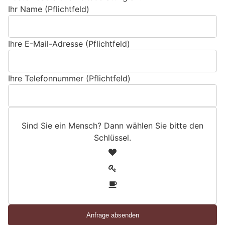
Ihr Name (Pflichtfeld)
Ihre E-Mail-Adresse (Pflichtfeld)
Ihre Telefonnummer (Pflichtfeld)
Sind Sie ein Mensch? Dann wählen Sie bitte
den
Schlüssel
.
S
1
i
2
n
3
d
S
i
e