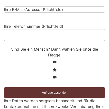
Ihre E-Mail-Adresse (Pflichtfeld)
Ihre Telefonnummer (Pflichtfeld)
Sind Sie ein Mensch? Dann wählen Sie bitte
die
Flagge
.
S
1
i
2
n
3
d
S
i
e
Ihre Daten werden sorgsam behandelt und für die
e
Kontaktaufnahme mit Ihnen zwecks Vereinbarung Ihrer
i