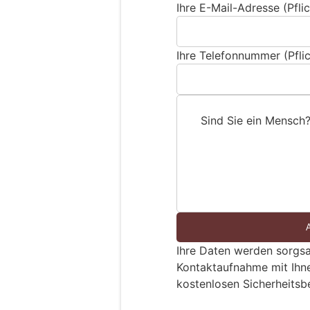
Ihre E-Mail-Adresse (Pflic
Ihre Telefonnummer (Pflic
Sind Sie ein Mensch
S
i
n
d
S
i
e
Ihre Daten werden sorgsa
e
Kontaktaufnahme mit Ihn
i
kostenlosen Sicherheitsb
n
M