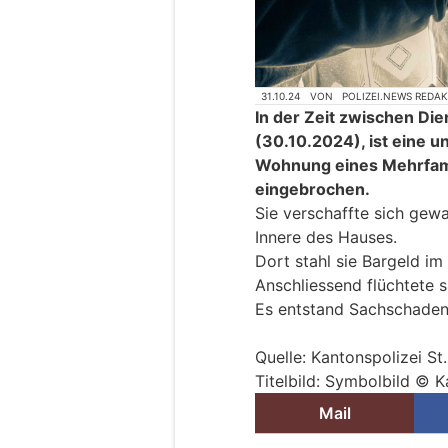
31.10.24
VON
POLIZEI.NEWS REDA
In der Zeit zwischen D
(30.10.2024), ist eine u
Wohnung eines Mehrfami
eingebrochen.
Sie verschaffte sich gew
Innere des Hauses.
Dort stahl sie Bargeld i
Anschliessend flüchtete s
Es entstand Sachschaden
Quelle: Kantonspolizei St
Titelbild: Symbolbild © K
Mail