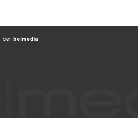
llen SG: Fünf Einbrüche
Schäden in Tausenderhöhe
KTION
nd Freitagmorgen (12.06.2026)
i St.Gallen fünf Einbrüche