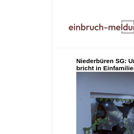
Niederbüren SG: U
bricht in Einfamili