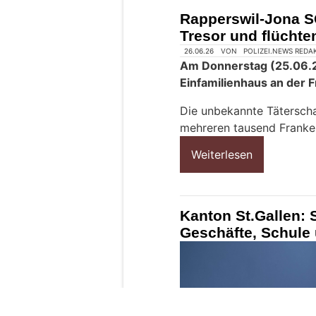
M
Rapperswil-Jona S
e
Tresor und flücht
n
s
c
h
?
D
a
n
n
w
ä
h
l
e
26.06.26
VON
POLIZEI.NEWS REDA
n
Am Donnerstag (25.06.2
S
Einfamilienhaus an der 
i