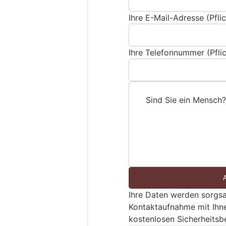
Ihre E-Mail-Adresse (Pflic
Ihre Telefonnummer (Pflic
Sind Sie ein Mensch?
S
i
n
d
S
i
e
Ihre Daten werden sorgsa
e
Kontaktaufnahme mit Ihn
i
kostenlosen Sicherheitsb
n