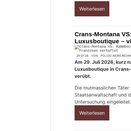
Weiterlesen
Crans-Montana VS
Luxusboutique – vi
29.07.26
VON
POLIZEI.NEWS REDA
Am 29. Juli 2026, kurz n
Luxusboutique in Crans
verübt.
Die mutmasslichen Täter
Staatsanwaltschaft und 
Untersuchung eingeleitet.
Weiterlesen