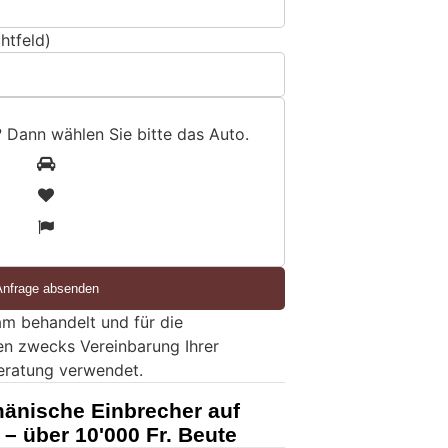
htfeld)
? Dann wählen Sie bitte
das Auto
.
1
2
3
m behandelt und für die
en zwecks Vereinbarung Ihrer
eratung verwendet.
änische Einbrecher auf
t – über 10'000 Fr. Beute