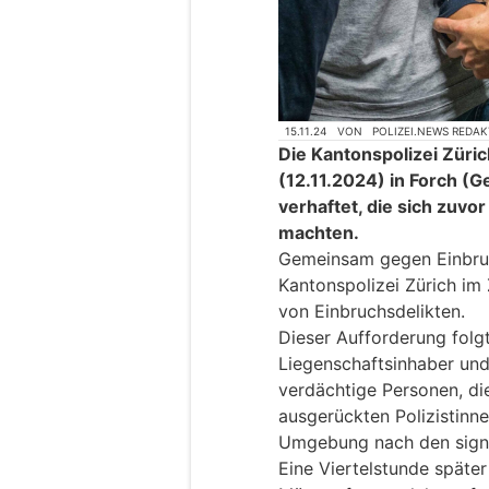
15.11.24
VON
POLIZEI.NEWS REDA
Die Kantonspolizei Züri
(12.11.2024) in Forch (
verhaftet, die sich zuvo
machten.
Gemeinsam gegen Einbruc
Kantonspolizei Zürich i
von Einbruchsdelikten.
Dieser Aufforderung folg
Liegenschaftsinhaber und
verdächtige Personen, di
ausgerückten Polizistinne
Umgebung nach den signa
Eine Viertelstunde später 