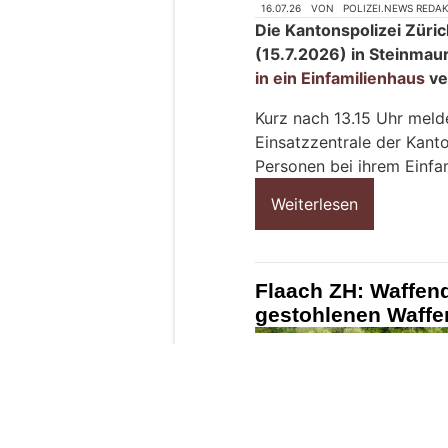
s
c
h
?
D
a
n
n
w
ä
h
l
e
16.07.26
VON
POLIZEI.NEWS REDA
n
Die Kantonspolizei Züri
S
(15.7.2026) in Steinma
i
in ein Einfamilienhaus
ve
e
b
Kurz nach 13.15 Uhr meld