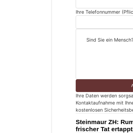
Ihre Telefonnummer (Pflic
Sind Sie ein Mensch
S
i
n
d
S
i
e
Ihre Daten werden sorgsa
e
Kontaktaufnahme mit Ihn
i
kostenlosen Sicherheitsb
n
M
Steinmaur ZH: Rum
e
frischer Tat ertapp
n