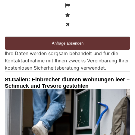
S
1
i
2
n
3
d
S
i
e
Ihre Daten werden sorgsam behandelt und für die
e
Kontaktaufnahme mit Ihnen zwecks Vereinbarung Ihrer
i
kostenlosen Sicherheitsberatung verwendet.
n
M
St.Gallen: Einbrecher räumen Wohnungen leer –
e
Schmuck und Tresore gestohlen
n
s
c
h
?
D
a