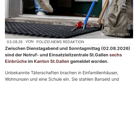
n
n
w
ä
h
03.08.26
VON
POLIZEI.NEWS REDAKTION
l
Zwischen Dienstagabend und Sonntagmittag (02.08.2026)
e
sind der Notruf- und Einsatzleitzentrale St.Gallen
sechs
n
Einbrüche
im
Kanton St.Gallen
gemeldet worden.
S
i
Unbekannte Täterschaften brachen in Einfamilienhäuser,
Wohnungen und eine Schule ein. Sie stahlen Bargeld und
e
Schmuck. Es entstand Sachschaden in der Höhe von mehreren
b
tausend Franken.
i
t
Weiterlesen
t
e
d
Rapperswil-Jona SG: Einbrecher knacken
a
Tresor und flüchten mit Bargeld und Schmuck