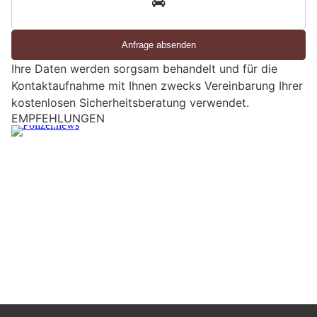
d
S
i
e
Ihre Daten werden sorgsam behandelt und für die
e
Kontaktaufnahme mit Ihnen zwecks Vereinbarung Ihrer
i
kostenlosen Sicherheitsberatung verwendet.
n
M
Dättwil AG: Buschauffeur entdeckt Verdächtige
e
– zwei mutmassliche Einbrecher gefasst
n
s
c
h
?
D
a
n
n
w