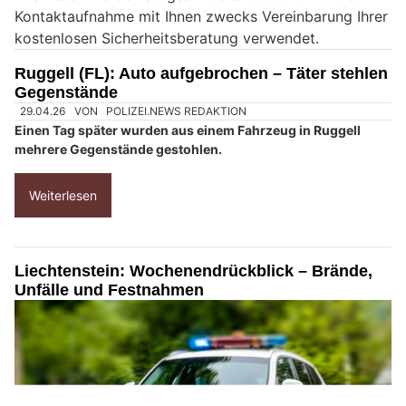
Kontaktaufnahme mit Ihnen zwecks Vereinbarung Ihrer
i
kostenlosen Sicherheitsberatung verwendet.
n
M
Ruggell (FL): Auto aufgebrochen – Täter stehlen
e
Gegenstände
n
s
c
h
?
D
a
n
n
w
ä
h
29.04.26
VON
POLIZEI.NEWS REDAKTION
l
Einen Tag später wurden aus einem Fahrzeug in Ruggell
e
mehrere Gegenstände gestohlen.