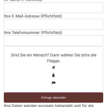
Ihre E-Mail-Adresse (Pflichtfeld)
Ihre Telefonnummer (Pflichtfeld)
Sind Sie ein Mensch? Dann wählen Sie bitte
die
Flagge
.
S
1
i
2
n
3
d
S
i
e
Ihre Daten werden sorgsam behandelt und für die
e