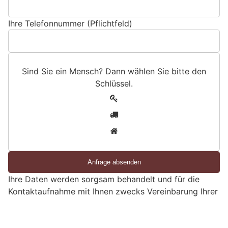
Ihre Telefonnummer (Pflichtfeld)
Sind Sie ein Mensch? Dann wählen Sie bitte
den
Schlüssel
.
S
1
i
2
n
3
d
S
i
e
Ihre Daten werden sorgsam behandelt und für die
e
Kontaktaufnahme mit Ihnen zwecks Vereinbarung Ihrer
i
kostenlosen Sicherheitsberatung verwendet.
n
M
Aarau AG: Mann in fremdem Auto ertappt –