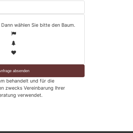
 Dann wählen Sie bitte
den Baum
.
1
2
3
m behandelt und für die
en zwecks Vereinbarung Ihrer
eratung verwendet.
nbrecher richten grossen
tion der Ebenalpbahn an
KTION
Donnerstag (09.07.2026) brachen