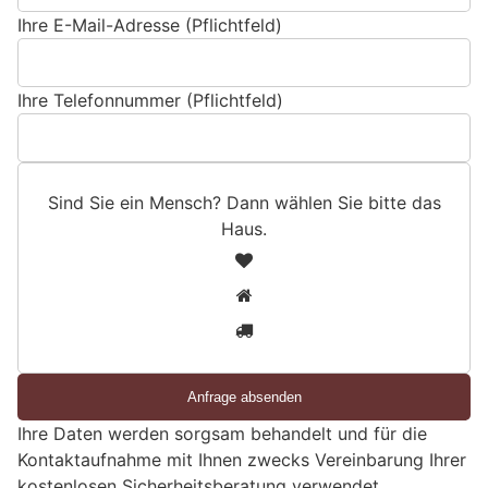
Ihre E-Mail-Adresse (Pflichtfeld)
Ihre Telefonnummer (Pflichtfeld)
Sind Sie ein Mensch? Dann wählen Sie bitte
das
Haus
.
S
1
i
2
n
3
d
S
i
e
Ihre Daten werden sorgsam behandelt und für die
e
Kontaktaufnahme mit Ihnen zwecks Vereinbarung Ihrer
i
kostenlosen Sicherheitsberatung verwendet.