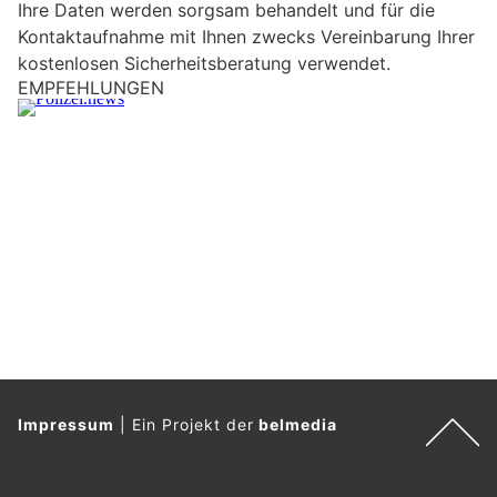
Ihre Daten werden sorgsam behandelt und für die
e
Kontaktaufnahme mit Ihnen zwecks Vereinbarung Ihrer
i
kostenlosen Sicherheitsberatung verwendet.
n
EMPFEHLUNGEN
M
e
n
s
c
h
?
D
a
n
n
w
ä
Impressum
|
Ein Projekt der
belmedia
h
l
e