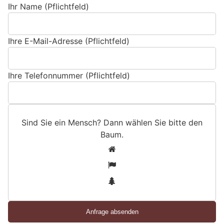
Ihr Name (Pflichtfeld)
Ihre E-Mail-Adresse (Pflichtfeld)
Ihre Telefonnummer (Pflichtfeld)
Sind Sie ein Mensch? Dann wählen Sie bitte
den
Baum
.
S
1
i
2
n
3
d
S
i
e