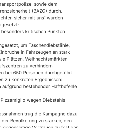
ransportpolizei sowie dem
renzsicherheit (BAZG) durch.
chten sicher mit uns“ wurden
gesetzt:
 besonders kritischen Punkten
ingesetzt, um Taschendiebstähle,
inbrüche in Fahrzeugen an stark
wie Plätzen, Weihnachtsmärkten,
fszentren zu verhindern
en bei 650 Personen durchgeführt
n zu konkreten Ergebnissen:
 aufgrund bestehender Haftbefehle
 Pizzamiglio wegen Diebstahls
Massnahmen trug die Kampagne dazu
l der Bevölkerung zu stärken, den
s gegenseitige Vertrauen zu festigen.