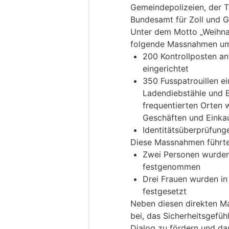
Gemeindepolizeien, der T
Bundesamt für Zoll und G
Unter dem Motto „Weihna
folgende Massnahmen um
200 Kontrollposten an
eingerichtet
350 Fusspatrouillen e
Ladendiebstähle und E
frequentierten Orten 
Geschäften und Einkau
Identitätsüberprüfung
Diese Massnahmen führte
Zwei Personen wurden
festgenommen
Drei Frauen wurden in
festgesetzt
Neben diesen direkten 
bei, das Sicherheitsgefüh
Dialog zu fördern und da