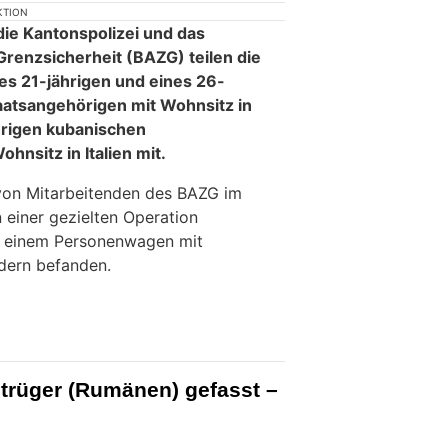
KTION
die Kantonspolizei und das
Grenzsicherheit (BAZG) teilen die
es 21-jährigen und eines 26-
taatsangehörigen mit Wohnsitz in
hrigen kubanischen
hnsitz in Italien mit.
von Mitarbeitenden des BAZG im
einer gezielten Operation
 in einem Personenwagen mit
ldern befanden.
trüger (Rumänen) gefasst –
und Werkzeug im Auto