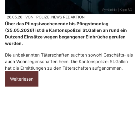
ä
h
26.05.26
VON
POLIZEI.NEWS REDAKTION
l
Über das Pfingstwochenende bis Pfingstmontag
e
(25.05.2026) ist die Kantonspolizei St.Gallen an rund ein
n
Dutzend Einsätze wegen begangener Einbrüche gerufen
S
worden.
i
Die unbekannten Täterschaften suchten sowohl Geschäfts- als
e
auch Wohnliegenschaften heim. Die Kantonspolizei St.Gallen
b
hat die Ermittlungen zu den Täterschaften aufgenommen.
i
t
Weiterlesen
t
e
d
Haag SG: Einbrecher nutzen Auto als
e
Rammbock und verwüsten Einkaufszentrum
n
S
t
e