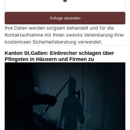
d
S
i
e
Ihre Daten werden sorgsam behandelt und für die
e
Kontaktaufnahme mit Ihnen zwecks Vereinbarung Ihrer
i
kostenlosen Sicherheitsberatung verwendet.
n
M
Kanton St.Gallen: Einbrecher schlagen über
e
Pfingsten in Häusern und Firmen zu
n
s
c
h
?
D
a
n
n
w