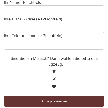
Ihr Name (Pflichtfeld)
Ihre E-Mail-Adresse (Pflichtfeld)
Ihre Telefonnummer (Pflichtfeld)
Sind Sie ein Mensch? Dann wählen Sie bitte
das
Flugzeug
.
S
1
i
2
n
3
d
S
i
e