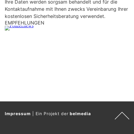
Ihre Daten werden sorgsam behandelt und für die
e
Kontaktaufnahme mit Ihnen zwecks Vereinbarung Ihrer
i
kostenlosen Sicherheitsberatung verwendet.
n
EMPFEHLUNGEN
M
e
n
s
c
h
?
D
a
n
n
w
ä
Impressum
|
Ein Projekt der
belmedia
h
l
e