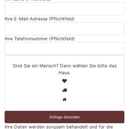
Ihre E-Mail-Adresse (Pflichtfeld)
Ihre Telefonnummer (Pflichtfeld)
Sind Sie ein Mensch? Dann wählen Sie bitte
das
Haus
.
S
1
i
2
n
3
d
S
i
e
Ihre Daten werden sorgsam behandelt und für die
e