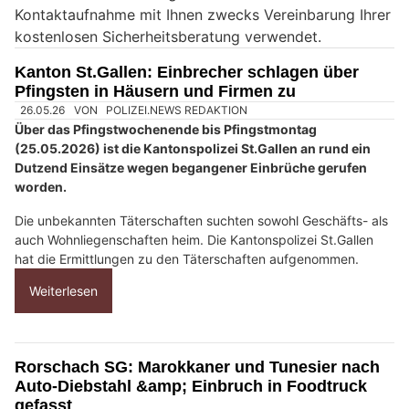
Kontaktaufnahme mit Ihnen zwecks Vereinbarung Ihrer
i
kostenlosen Sicherheitsberatung verwendet.
n
M
Kanton St.Gallen: Einbrecher schlagen über
e
Pfingsten in Häusern und Firmen zu
n
s
c
h
?
D
a
n
n
w
ä
h
26.05.26
VON
POLIZEI.NEWS REDAKTION
l
Über das Pfingstwochenende bis Pfingstmontag
e
(25.05.2026) ist die Kantonspolizei St.Gallen an rund ein