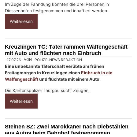
h
?
D
a
n
n
w
ä
h
02.07.26
VON
POLIZEI.NEWS REDAKTION
l
Am Mittwochnachmittag begingen zwei Männer und eine
e
Frau mehrere
Einschleichdiebstähle
.
n
S
Im Zuge der Fahndung konnten die drei Personen in
i
Diessenhofen festgenommen und inhaftiert werden.
e
Weiterlesen
b
i
t
Kreuzlingen TG: Täter rammen Waffengeschäft
t