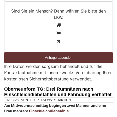
Sind Sie ein Mensch? Dann wählen Sie bitte
den
LKW
.
S
1
i
2
n
3
d
S
i
e
Ihre Daten werden sorgsam behandelt und für die
e
Kontaktaufnahme mit Ihnen zwecks Vereinbarung Ihrer
i
kostenlosen Sicherheitsberatung verwendet.
n
M
Oberneunforn TG: Drei Rumnänen nach
e
Einschleichdiebstählen und Fahndung verhaftet
n
s
c