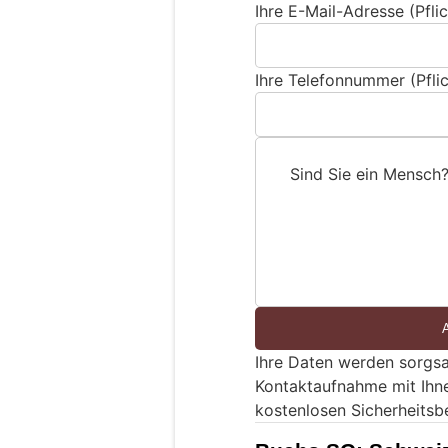
Ihre E-Mail-Adresse (Pflic
Ihre Telefonnummer (Pflic
Sind Sie ein Mensch
S
i
n
d
S
i
e
Ihre Daten werden sorgsa
e
Kontaktaufnahme mit Ihn
i
kostenlosen Sicherheitsb
n
M