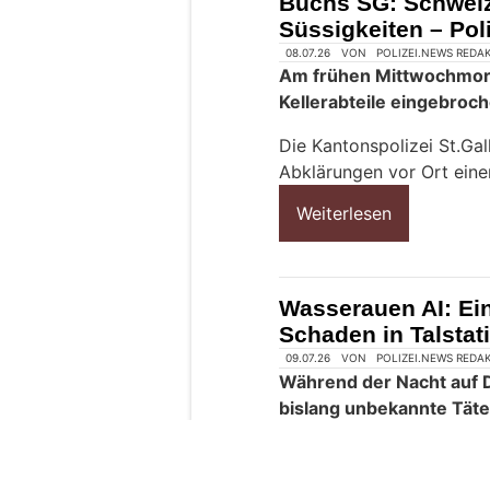
Buchs SG: Schweize
e
Süssigkeiten – Poli
n
s
c
h
?
D
a
n
n
w
ä
h
l
e
08.07.26
VON
POLIZEI.NEWS REDA
n
Am frühen Mittwochmorg
S
Kellerabteile eingebroc
i
e