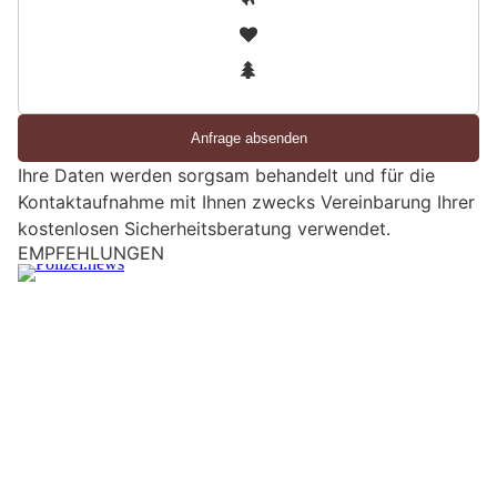
i
2
n
3
d
S
i
e
Ihre Daten werden sorgsam behandelt und für die
e
Kontaktaufnahme mit Ihnen zwecks Vereinbarung Ihrer
i
kostenlosen Sicherheitsberatung verwendet.
n
EMPFEHLUNGEN
M
e
n
s
c
h
?
D
a