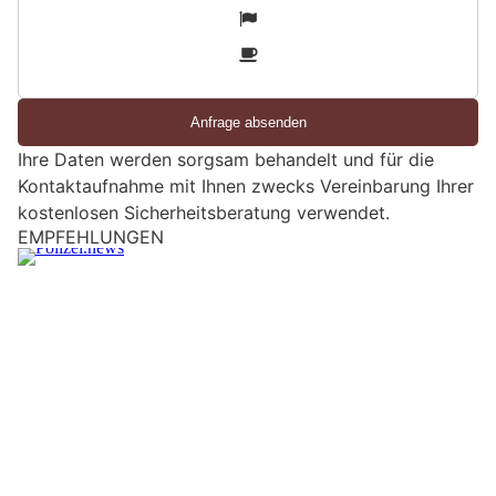
i
2
n
3
d
S
i
e
Ihre Daten werden sorgsam behandelt und für die
e
Kontaktaufnahme mit Ihnen zwecks Vereinbarung Ihrer
i
kostenlosen Sicherheitsberatung verwendet.
n
EMPFEHLUNGEN
M
e
n
s
c
h
?
D
a
n