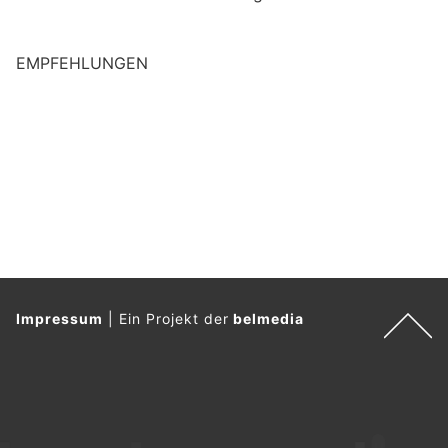
EMPFEHLUNGEN
M
e
n
s
c
h
?
D
a
n
n
w
ä
Impressum
|
Ein Projekt der
belmedia
h
l
e
n
S