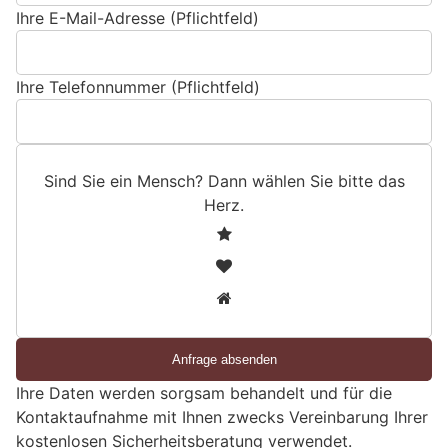
Ihre E-Mail-Adresse (Pflichtfeld)
Ihre Telefonnummer (Pflichtfeld)
Sind Sie ein Mensch? Dann wählen Sie bitte
das
Herz
.
S
1
i
2
n
3
d
S
i
e
Ihre Daten werden sorgsam behandelt und für die
e
Kontaktaufnahme mit Ihnen zwecks Vereinbarung Ihrer
i
kostenlosen Sicherheitsberatung verwendet.
n