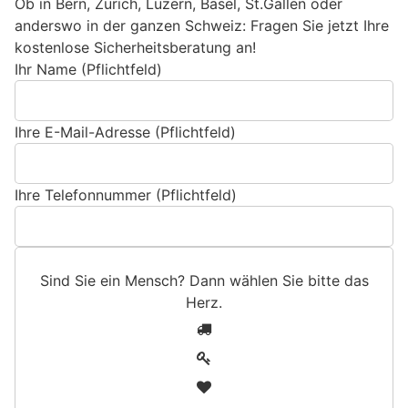
Ob in Bern, Zürich, Luzern, Basel, St.Gallen oder
anderswo in der ganzen Schweiz: Fragen Sie jetzt Ihre
kostenlose Sicherheitsberatung an!
Ihr Name (Pflichtfeld)
Ihre E-Mail-Adresse (Pflichtfeld)
Ihre Telefonnummer (Pflichtfeld)
Sind Sie ein Mensch? Dann wählen Sie bitte
das
Herz
.
S
1
i
2
n
3
d