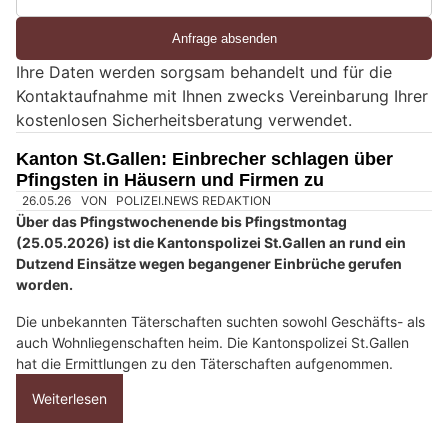
S
i
e
Ihre Daten werden sorgsam behandelt und für die
e
Kontaktaufnahme mit Ihnen zwecks Vereinbarung Ihrer
i
kostenlosen Sicherheitsberatung verwendet.
n
M
Kanton St.Gallen: Einbrecher schlagen über
e
Pfingsten in Häusern und Firmen zu
n
s
c
h
?
D
a
n
n
w
ä