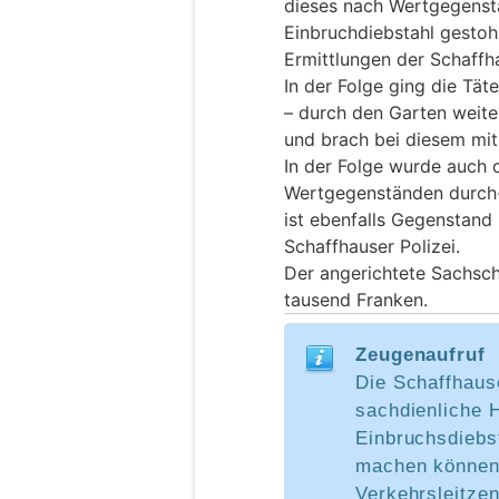
dieses nach Wertgegenst
Einbruchdiebstahl gestoh
Ermittlungen der Schaffha
In der Folge ging die Tät
– durch den Garten weit
und brach bei diesem mit
In der Folge wurde auch 
Wertgegenständen durch-
ist ebenfalls Gegenstand
Schaffhauser Polizei.
Der angerichtete Sachsch
tausend Franken.
Zeugenaufruf
Die Schaffhause
sachdienliche 
Einbruchsdiebs
machen können, 
Verkehrsleitze