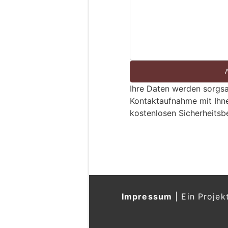
S
i
n
d
S
i
e
Ihre Daten werden sorgsa
e
Kontaktaufnahme mit Ihn
i
kostenlosen Sicherheitsb
n
M
St.Gallen: Einbre
e
– Schmuck und Tre
n
03.08.26
VON
POLIZEI.NEWS REDA
s
Zwischen Dienstagaben
c
sind der Notruf- und Ein
h
Einbrüche
im
Kanton St.
?
D
Unbekannte Täterschaften
a
Wohnungen und eine Schul