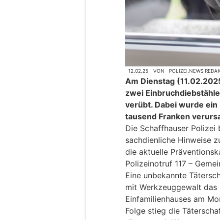
12.02.25
VON
POLIZEI.NEWS REDA
Am Dienstag (11.02.2025
zwei Einbruchdiebstähle
verübt. Dabei wurde ei
tausend Franken verurs
Die Schaffhauser Polizei 
sachdienliche Hinweise z
die aktuelle Präventions
Polizeinotruf 117 – Geme
Eine unbekannte Tätersch
mit Werkzeuggewalt das 
Einfamilienhauses am Mor
Folge stieg die Täterscha