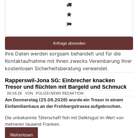
S
1
i
2
n
3
d
S
i
e
Ihre Daten werden sorgsam behandelt und für die
e
Kontaktaufnahme mit Ihnen zwecks Vereinbarung Ihrer
i
kostenlosen Sicherheitsberatung verwendet.
n
M
Rapperswil-Jona SG: Einbrecher knacken
e
Tresor und flüchten mit Bargeld und Schmuck
n
s
c
h
?
D
a