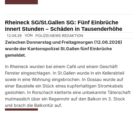
n
n
w
ä
h
26.06.26
VON
POLIZEI.NEWS REDAKTION
l
Am Donnerstag (25.06.2026) wurde ein Tresor in einem
e
Einfamilienhaus an der Frohbergstrasse aufgebrochen.
n
S
Die unbekannte Täterschaft floh mit Deliktsgut im Wert von
i
mehreren tausend Franken.
e
Weiterlesen
b
i
t
Rheineck SG/St.Gallen SG: Fünf Einbrüche
t
innert Stunden – Schäden in Tausenderhöhe
e
d
e